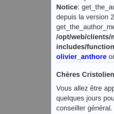
Notice
: get_the_a
depuis la version 2
get_the_author_meta
/opt/web/clients
includes/functio
olivier_anthore
on
Chères Cristolien
Vous allez être ap
quelques jours po
conseiller général.