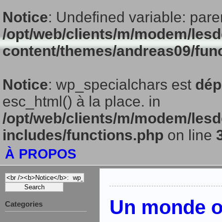
Notice
: Undefined variable: pare
/opt/web/clients/m/modem/lesd
content/themes/andreas09/fun
Notice
: wp_specialchars est
dép
esc_html() à la place. in
/opt/web/clients/m/modem/lesd
includes/functions.php
on line
À PROPOS
Un monde où
Categories