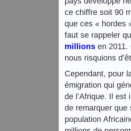
pays développé n
ce chiffre soit 90 m
que ces « hordes » 
faut se rappeler q
millions
en 2011. 
nous risquions d’ê
Cependant, pour la
émigration qui génè
de l’Afrique. Il es
de remarquer que 
population Africain
millions de personn