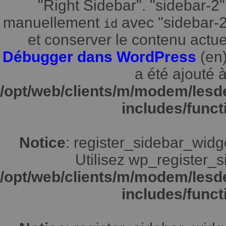
"Right Sidebar". "sidebar-2"
manuellement
avec "sidebar-2"
id
et conserver le contenu actuel
Débugger dans WordPress
(en)
a été ajouté à
/opt/web/clients/m/modem/lesd
includes/funct
Notice
: register_sidebar_widg
Utilisez wp_register_s
/opt/web/clients/m/modem/lesd
includes/funct