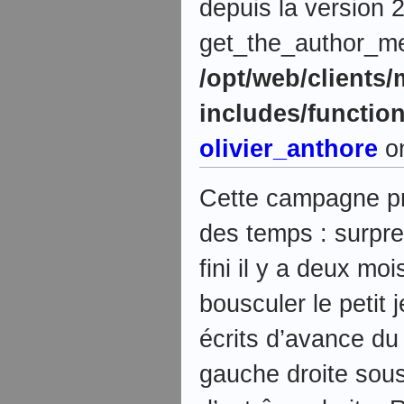
depuis la version 2
get_the_author_meta
/opt/web/clients
includes/functio
olivier_anthore
on
Cette campagne pré
des temps : surp
fini il y a deux mo
bousculer le petit 
écrits d’avance du
gauche droite sous