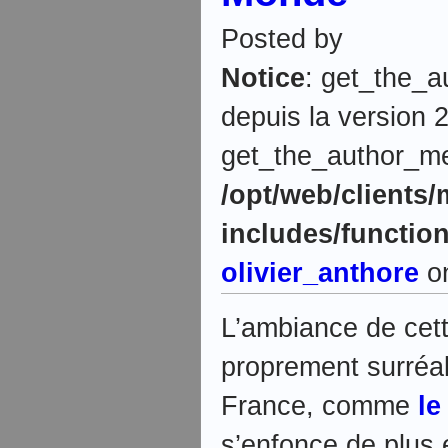
Posted by
Notice
: get_the_a
depuis la version 2
get_the_author_meta
/opt/web/clients
includes/functio
olivier_anthore
on
L’ambiance de cet
proprement surréali
France, comme
le
s’enfonce de plus 