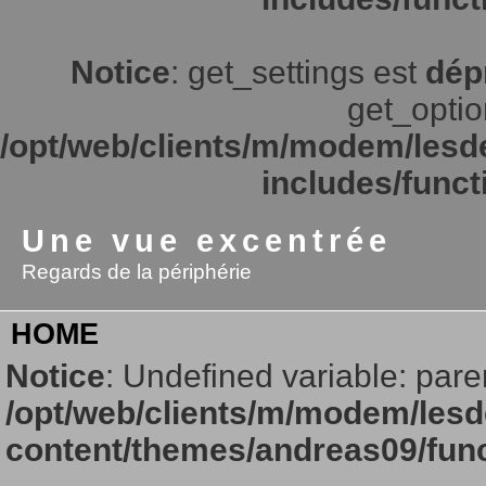
Notice
: get_settings est
dép
get_option
/opt/web/clients/m/modem/lesd
includes/funct
Une vue excentrée
Regards de la périphérie
HOME
Notice
: Undefined variable: pare
/opt/web/clients/m/modem/lesd
content/themes/andreas09/fun