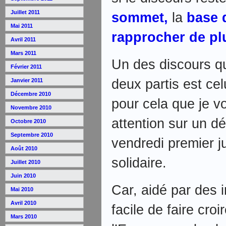
Juillet 2011
sommet,
la
base 
Mai 2011
rapprocher de pl
Avril 2011
Mars 2011
Un des discours q
Février 2011
deux partis est cel
Janvier 2011
Décembre 2010
pour cela que je vo
Novembre 2010
attention sur un dé
Octobre 2010
Septembre 2010
vendredi premier j
Août 2010
solidaire.
Juillet 2010
Juin 2010
Car, aidé par des 
Mai 2010
Avril 2010
facile de faire cr
Mars 2010