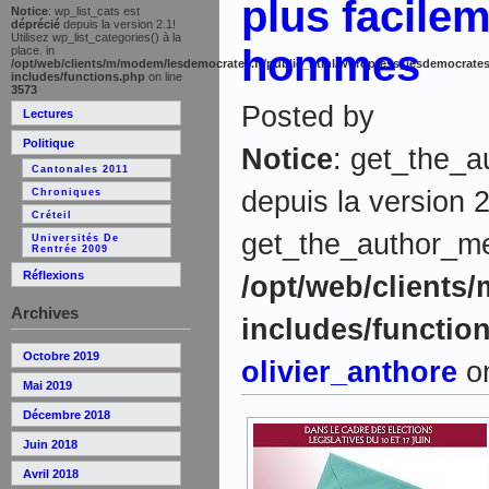
plus facilem
Notice
: wp_list_cats est
déprécié
depuis la version 2.1!
Utilisez wp_list_categories() à la
hommes
place. in
/opt/web/clients/m/modem/lesdemocrates.fr/public_html/wordpress_lesdemocrates
includes/functions.php
on line
3573
Posted by
Lectures
Politique
Notice
: get_the_a
Cantonales 2011
depuis la version 2
Chroniques
Créteil
get_the_author_meta
Universités De
Rentrée 2009
Réflexions
/opt/web/clients
Archives
includes/functio
Octobre 2019
olivier_anthore
on
Mai 2019
Décembre 2018
Juin 2018
Avril 2018