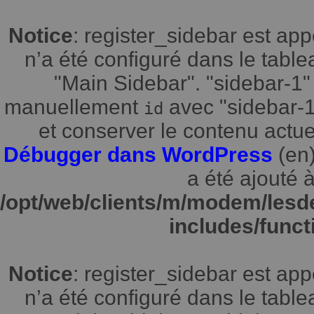
Notice
: register_sidebar est a
n’a été configuré dans le tabl
"Main Sidebar". "sidebar-1" 
manuellement
avec "sidebar-1"
id
et conserver le contenu actuel
Débugger dans WordPress
(en)
a été ajouté à
/opt/web/clients/m/modem/lesd
includes/funct
Notice
: register_sidebar est a
n’a été configuré dans le tabl