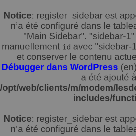
Notice
: register_sidebar est a
n’a été configuré dans le tabl
"Main Sidebar". "sidebar-1" 
manuellement
avec "sidebar-1"
id
et conserver le contenu actuel
Débugger dans WordPress
(en)
a été ajouté à
/opt/web/clients/m/modem/lesd
includes/funct
Notice
: register_sidebar est a
n’a été configuré dans le tabl