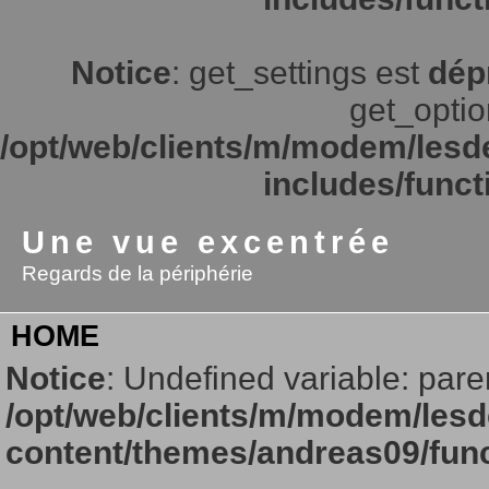
Notice
: get_settings est
dép
get_option
/opt/web/clients/m/modem/lesd
includes/funct
Une vue excentrée
Regards de la périphérie
HOME
Notice
: Undefined variable: pare
/opt/web/clients/m/modem/lesd
content/themes/andreas09/fun