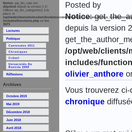
Posted by
Notice
: wp_list_cats est
déprécié
depuis la version 2.1!
Utilisez wp_list_categories() à la
place. in
Notice
: get_the_a
/opt/web/clients/m/modem/lesdemocrates.fr/public_html/wordpress_lesdemocrates
includes/functions.php
on line
3573
depuis la version 2
Lectures
get_the_author_meta
Politique
Cantonales 2011
/opt/web/clients
Chroniques
Créteil
includes/functio
Universités De
Rentrée 2009
olivier_anthore
on
Réflexions
Archives
Vous trouverez ci-
Octobre 2019
chronique
diffusé
Mai 2019
Décembre 2018
Juin 2018
Avril 2018