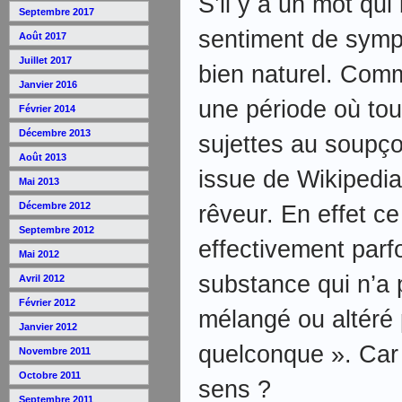
S’il y a un mot qui 
Septembre 2017
sentiment de sympa
Août 2017
Juillet 2017
bien naturel. Com
Janvier 2016
une période où tou
Février 2014
Décembre 2013
sujettes au soupçon
Août 2013
issue de Wikipedi
Mai 2013
Décembre 2012
rêveur. En effet ce
Septembre 2012
effectivement parf
Mai 2012
substance qui n’a 
Avril 2012
Février 2012
mélangé ou altéré p
Janvier 2012
quelconque ». Car p
Novembre 2011
Octobre 2011
sens ?
Septembre 2011