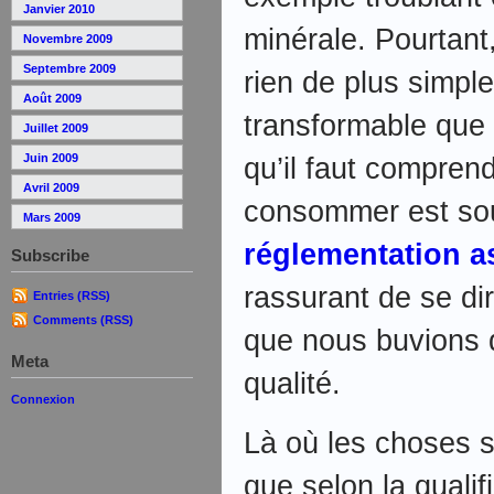
Janvier 2010
minérale. Pourtant,
Novembre 2009
Septembre 2009
rien de plus simpl
Août 2009
transformable que 
Juillet 2009
Juin 2009
qu’il faut compren
Avril 2009
consommer est so
Mars 2009
réglementation as
Subscribe
rassurant de se dir
Entries (RSS)
Comments (RSS)
que nous buvions 
Meta
qualité.
Connexion
Là où les choses 
que selon la qualif