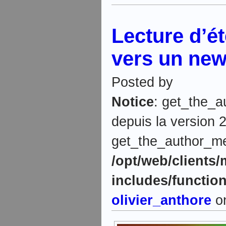
Lecture d’ét
vers un new
Posted by
Notice
: get_the_a
depuis la version 2
get_the_author_meta
/opt/web/clients
includes/functio
olivier_anthore
on