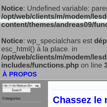
Notice
: Undefined variable: pare
/opt/web/clients/m/modem/lesd
content/themes/andreas09/fun
Notice
: wp_specialchars est
dép
esc_html() à la place. in
/opt/web/clients/m/modem/lesd
includes/functions.php
on line
À PROPOS
Chassez le n
Categories