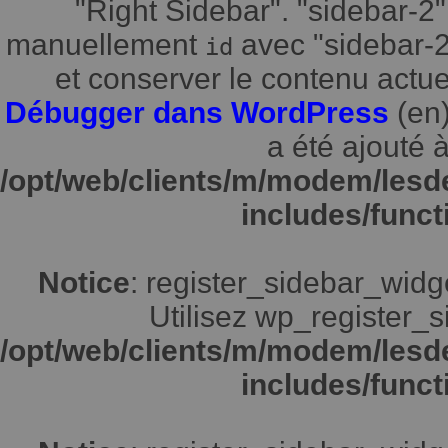
"Right Sidebar". "sidebar-2"
manuellement
avec "sidebar-2"
id
et conserver le contenu actuel
Débugger dans WordPress
(en)
a été ajouté à
/opt/web/clients/m/modem/lesd
includes/funct
Notice
: register_sidebar_widg
Utilisez wp_register_s
/opt/web/clients/m/modem/lesd
includes/funct