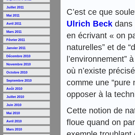
Juillet 2011
C’est ce que soule
Mai 2011
Ulrich Beck
dans
Avril 2011
Mars 2011
en écrivant « on p
Février 2011
naturelles” et de 
Janvier 2011
Décembre 2010
l’environnement” à
Novembre 2010
où n’existe préci
Octobre 2010
comme une “pure na
Septembre 2010
Août 2010
opposer à la techni
Juillet 2010
Juin 2010
Cette notion de na
Mai 2010
floue quand on par
Avril 2010
Mars 2010
exemple troublant e