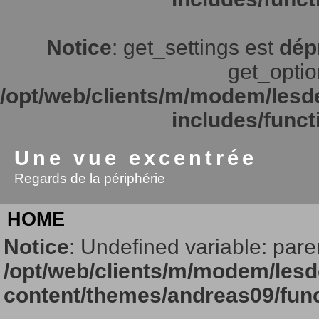
Notice
: get_settings est
dép
get_option
/opt/web/clients/m/modem/lesd
includes/funct
Une vue excentrée
Regards de la périphérie
HOME
Notice
: Undefined variable: pare
/opt/web/clients/m/modem/lesd
content/themes/andreas09/fun