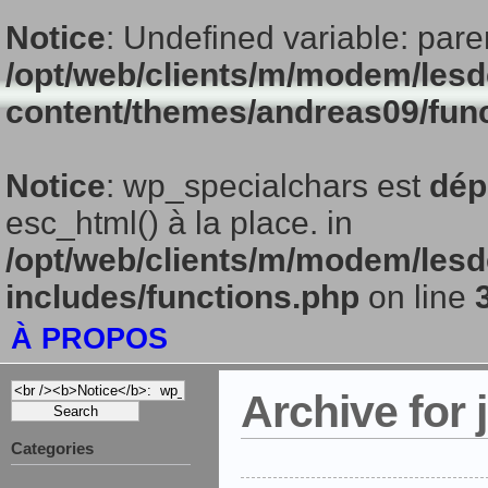
Notice
: Undefined variable: pare
/opt/web/clients/m/modem/lesd
content/themes/andreas09/fun
Notice
: wp_specialchars est
dép
esc_html() à la place. in
/opt/web/clients/m/modem/lesd
includes/functions.php
on line
À PROPOS
Archive for 
Categories