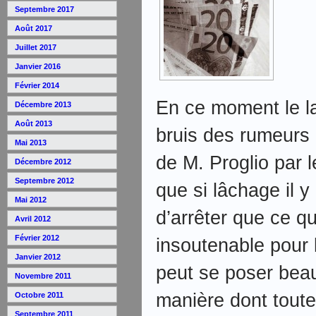
Septembre 2017
Août 2017
Juillet 2017
Janvier 2016
Février 2014
En ce moment le l
Décembre 2013
Août 2013
bruis des rumeurs 
Mai 2013
de M. Proglio par 
Décembre 2012
Septembre 2012
que si lâchage il y a
Mai 2012
d’arrêter que ce q
Avril 2012
Février 2012
insoutenable pour 
Janvier 2012
peut se poser bea
Novembre 2011
manière dont toute
Octobre 2011
Septembre 2011