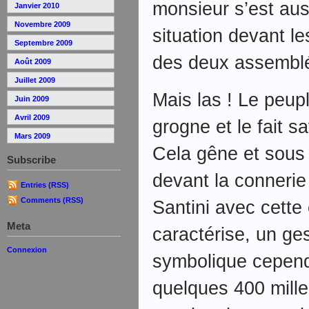
monsieur s’est aus
Janvier 2010
Novembre 2009
situation devant l
Septembre 2009
des deux assembl
Août 2009
Juillet 2009
Mais las ! Le peup
Juin 2009
Avril 2009
grogne et le fait s
Mars 2009
Cela gêne et sous l
Subscribe
devant la connerie
Entries (RSS)
Comments (RSS)
Santini avec cette
Meta
caractérise, un ges
Connexion
symbolique cepend
quelques 400 mille