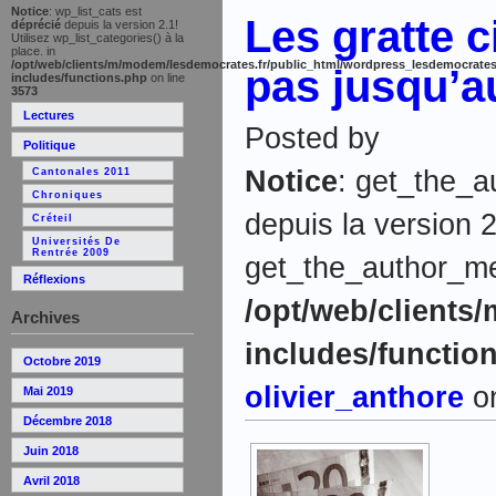
Notice
: wp_list_cats est
Les gratte c
déprécié
depuis la version 2.1!
Utilisez wp_list_categories() à la
place. in
/opt/web/clients/m/modem/lesdemocrates.fr/public_html/wordpress_lesdemocrates
pas jusqu’au
includes/functions.php
on line
3573
Lectures
Posted by
Politique
Notice
: get_the_a
Cantonales 2011
Chroniques
depuis la version 2
Créteil
Universités De
Rentrée 2009
get_the_author_meta
Réflexions
/opt/web/clients
Archives
includes/functio
Octobre 2019
olivier_anthore
on
Mai 2019
Décembre 2018
Juin 2018
Avril 2018