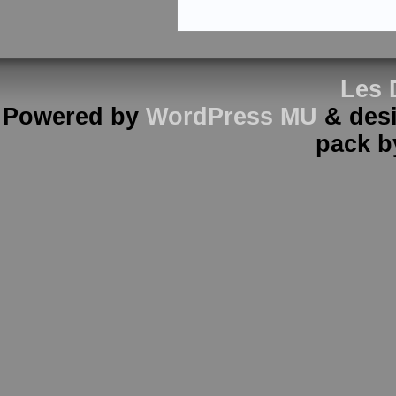
Les 
Powered by
WordPress MU
& des
pack 