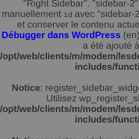
"Right Sidebar". "sidebar-2"
manuellement
avec "sidebar-2"
id
et conserver le contenu actuel
Débugger dans WordPress
(en)
a été ajouté à
/opt/web/clients/m/modem/lesd
includes/funct
Notice
: register_sidebar_widg
Utilisez wp_register_s
/opt/web/clients/m/modem/lesd
includes/funct