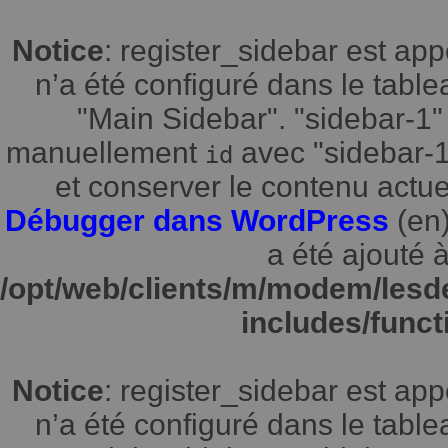
Notice
: register_sidebar est a
n’a été configuré dans le tabl
"Main Sidebar". "sidebar-1" 
manuellement
avec "sidebar-1"
id
et conserver le contenu actuel
Débugger dans WordPress
(en)
a été ajouté à
/opt/web/clients/m/modem/lesd
includes/funct
Notice
: register_sidebar est a
n’a été configuré dans le tabl