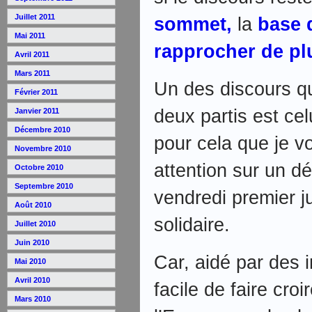
Juillet 2011
sommet,
la
base 
Mai 2011
rapprocher de pl
Avril 2011
Mars 2011
Un des discours q
Février 2011
deux partis est cel
Janvier 2011
Décembre 2010
pour cela que je vo
Novembre 2010
attention sur un dé
Octobre 2010
Septembre 2010
vendredi premier j
Août 2010
solidaire.
Juillet 2010
Juin 2010
Car, aidé par des 
Mai 2010
Avril 2010
facile de faire cr
Mars 2010