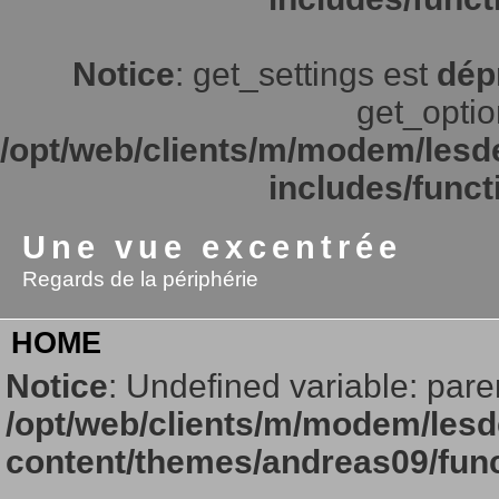
Notice
: get_settings est
dép
get_option
/opt/web/clients/m/modem/lesd
includes/funct
Une vue excentrée
Regards de la périphérie
HOME
Notice
: Undefined variable: pare
/opt/web/clients/m/modem/lesd
content/themes/andreas09/fun