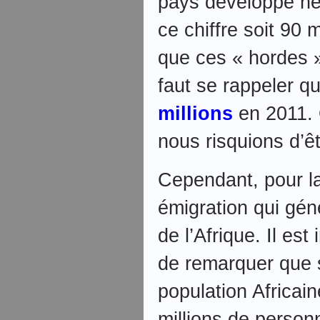
pays développé n
ce chiffre soit 90 m
que ces « hordes » 
faut se rappeler q
millions
en 2011. 
nous risquions d’ê
Cependant, pour la
émigration qui génè
de l’Afrique. Il es
de remarquer que 
population Africain
millions de personn