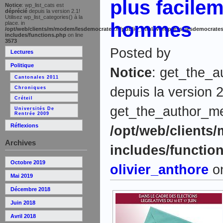
plus facilem
Notice
: wp_list_cats est
déprécié
depuis la version 2.1!
Utilisez wp_list_categories() à la
hommes
place. in
/opt/web/clients/m/modem/lesdemocrates.fr/public_html/wordpress_lesdemocrates
includes/functions.php
on line
3573
Posted by
Lectures
Politique
Notice
: get_the_a
Cantonales 2011
depuis la version 2
Chroniques
Créteil
get_the_author_meta
Universités De
Rentrée 2009
Réflexions
/opt/web/clients
Archives
includes/functio
Octobre 2019
olivier_anthore
on
Mai 2019
Décembre 2018
Juin 2018
Avril 2018