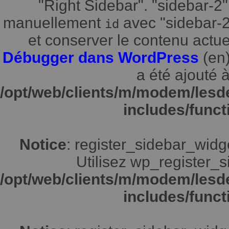
"Right Sidebar". "sidebar-2"
manuellement
avec "sidebar-2"
id
et conserver le contenu actuel
Débugger dans WordPress
(en)
a été ajouté à
/opt/web/clients/m/modem/lesd
includes/funct
Notice
: register_sidebar_widg
Utilisez wp_register_s
/opt/web/clients/m/modem/lesd
includes/funct