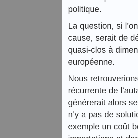
politique.
La question, si l’o
cause, serait de d
quasi-clos à dimen
européenne.
Nous retrouverions
récurrente de l’aut
générerait alors s
n’y a pas de solut
exemple un coût b