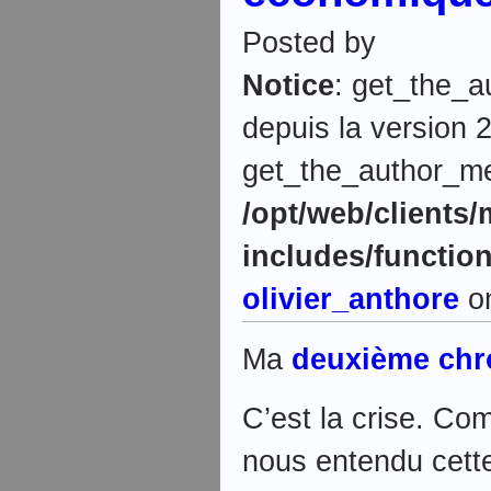
Posted by
Notice
: get_the_a
depuis la version 2
get_the_author_meta
/opt/web/clients
includes/functio
olivier_anthore
on
Ma
deuxième chr
C’est la crise. Co
nous entendu cett