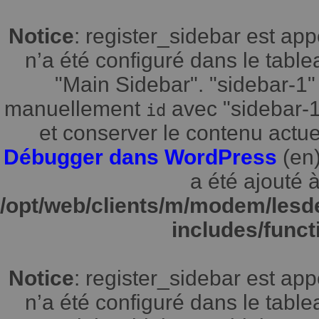
Notice
: register_sidebar est a
n’a été configuré dans le tabl
"Main Sidebar". "sidebar-1" 
manuellement
avec "sidebar-1"
id
et conserver le contenu actuel
Débugger dans WordPress
(en)
a été ajouté à
/opt/web/clients/m/modem/lesd
includes/funct
Notice
: register_sidebar est a
n’a été configuré dans le tabl