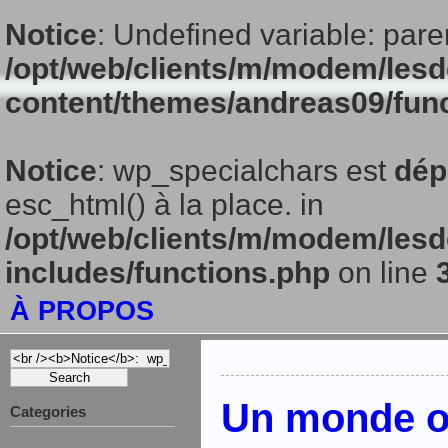
Notice
: Undefined variable: pare
/opt/web/clients/m/modem/lesd
content/themes/andreas09/fun
Notice
: wp_specialchars est
dép
esc_html() à la place. in
/opt/web/clients/m/modem/lesd
includes/functions.php
on line
À PROPOS
Un monde où
Categories