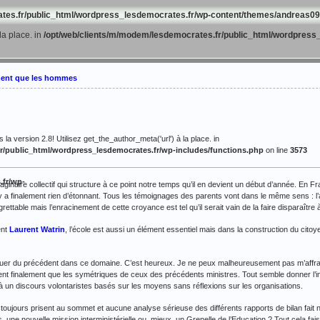
tes.fr/public_html/wordpress_lesdemocrates.fr/wp-content/themes/andreas09
la place. in
/opt/web/clients/m/modem/lesdemocrates.fr/public_html/wordpress_
ment que les hommes
 la version 2.8! Utilisez get_the_author_meta('url') à la place. in
r/public_html/wordpress_lesdemocrates.fr/wp-includes/functions.php
on line
3573
.fr/wp-
ginaire collectif qui structure à ce point notre temps qu’il en devient un début d’année. En 
 n’y a finalement rien d’étonnant. Tous les témoignages des parents vont dans le même sens : l’
grettable mais l’enracinement de cette croyance est tel qu’il serait vain de la faire disparaître
ent
Laurent Watrin
, l’école est aussi un élément essentiel mais dans la construction du citoy
guer du précédent dans ce domaine. C’est heureux. Je ne peux malheureusement pas m’affran
ent finalement que les symétriques de ceux des précédents ministres. Tout semble donner l’i
un discours volontaristes basés sur les moyens sans réflexions sur les organisations.
t toujours prisent au sommet et aucune analyse sérieuse des différents rapports de bilan fait
ne nouvelle mission interministérielle ou, mieux, un Grenelle de l’Education ? Tout cela faisa