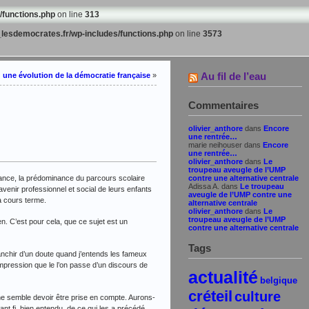
/functions.php
on line
313
lesdemocrates.fr/wp-includes/functions.php
on line
3573
Au fil de l’eau
une évolution de la démocratie française
»
Commentaires
olivier_anthore
dans
Encore
une rentrée…
marie neihouser
dans
Encore
une rentrée…
olivier_anthore
dans
Le
troupeau aveugle de l’UMP
France, la prédominance du parcours scolaire
contre une alternative centrale
Adissa A.
dans
Le troupeau
avenir professionnel et social de leurs enfants
aveugle de l’UMP contre une
 à cours terme.
alternative centrale
olivier_anthore
dans
Le
troupeau aveugle de l’UMP
en. C’est pour cela, que ce sujet est un
contre une alternative centrale
Tags
chir d’un doute quand j’entends les fameux
mpression que le l’on passe d’un discours de
actualité
belgique
créteil
culture
 ne semble devoir être prise en compte. Aurons-
nt fi, bien entendu, de ce qui les a précédé.