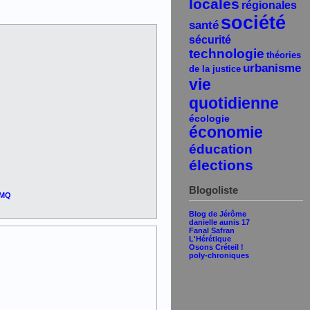
locales
régionales
société
santé
sécurité
technologie
théories
urbanisme
de la justice
vie
quotidienne
écologie
économie
éducation
élections
Blogoliste
6MQ
Blog de Jérôme
danielle aunis 17
Fanal Safran
L'Hérétique
Osons Créteil !
poly-chroniques