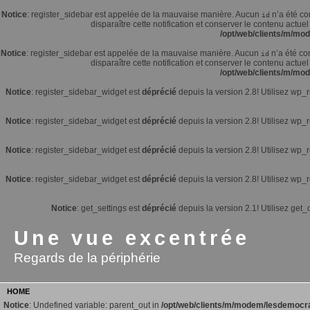
Notice
: register_sidebar est appelée de la mauvaise manière. Aucun
n’a été co
id
disparaître cette notification et conserver le contenu actuel
/opt/web/clients/m/mo
Notice
: register_sidebar est appelée de la mauvaise manière. Aucun
n’a été co
id
disparaître cette notification et conserver le contenu actuel
/opt/web/clients/m/mo
Notice
: register_sidebar_widget est
déprécié
depuis la version 2.8! Utilisez wp_
Notice
: register_sidebar_widget est
déprécié
depuis la version 2.8! Utilisez wp_
Notice
: register_sidebar_widget est
déprécié
depuis la version 2.8! Utilisez wp_
Notice
: register_sidebar_widget est
déprécié
depuis la version 2.8! Utilisez wp_
Notice
: get_settings est
déprécié
depuis la version 2.1! Utilisez get_o
Une vue excentrée
Regards de la périphérie
HOME
Notice
: Undefined variable: parent_out in
/opt/web/clients/m/modem/lesdemocra