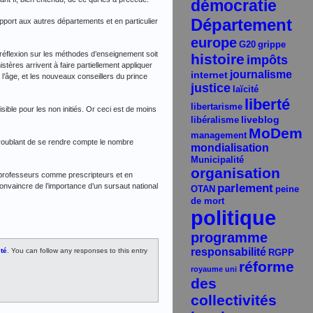
démocratie
Département
pport aux autres départements et en particulier
europe
G20
grippe
réflexion sur les méthodes d’enseignement soit
histoire
impôts
tères arrivent à faire partiellement appliquer
journalisme
internet
l’âge, et les nouveaux conseillers du prince
justice
laïcité
liberté
libertarisme
ible pour les non initiés. Or ceci est de moins
liveblog
libéralisme
MoDem
management
 troublant de se rendre compte le nombre
mondialisation
Municipalité
organisation
es professeurs comme prescripteurs et en
nvaincre de l’importance d’un sursaut national
parlement
OTAN
peine
de mort
politique
programme
responsabilité
té
. You can follow any responses to this entry
RGPP
réforme
royaume uni
des
collectivités