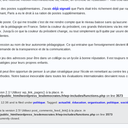
on des postes supplémentaires. J’avais
déjà signalé
que Paris était très richement doté par ra
nnant, Paris a eu le droit à sa ration de postes supplémentaires.
 de poste. Ce qui me trouble c’est de me rendre compte que le niveau baisse sans qu’aucune 
de la pédagogie en France. Selon la couleur du président, ces grands théoriciens via les minis
 Jusqu’à ce que la couleur du président change, ou tout simplement qu’il quitte par usure de 
dentes.
ession au nom de leur autonomie pédagogique. Ce qui entraine que l’enseignement devient illis
emande de la transparence et de la communication.
 le jeu des adresses pour être dans un collège ou un lycée à bonne réputation. Il est toujours
ratégies pour leurs propres enfants.
rait peut être opportun de penser à un plan stratégique pour l’école en remettant au centre l
odes. Notre baisse inexorable dans toutes les évaluations internationales devraient nous co
ion 2.1! Utilisez wp_link_pages() à la place. in
r/public_html/wordpress_lesdemocrates.fr/wp-includes/functions.php
on line
3573
 12:36 and is filed under
politique
. Tagged:
actualité
,
éducation
,
organisation
,
politique
,
socié
 la version 2.5! Utilisez post_comments_feed_link() à la place. in
/public_html/wordpress_lesdemocrates.fr/wp-includes/functions.php
on line
3573
rrently closed.