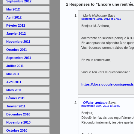
Septembre 2012
2 Responses to “Encore une rentré
Mai 2012
Marie Neihouser
Says:
Avril 2012
septembre 17th, 2012 at 17:31
Février 2012
Bonjour M. Anthore,
Janvier 2012
doctorante en science politique à l’
Novembre 2011
En acceptant de répondre à ce ques
Vos réponses seront traitées de faço
Octobre 2011
Septembre 2011
En vous remerciant,
Juillet 2011
Voici le lien vers le questionnaire :
Mai 2011
Avril 2011
https://docs.google.com/spre
Mars 2011
Février 2011
Olivier_anthore
Says:
novembre 24th, 2012 at 19:50
Janvier 2011
Bonjour,
Décembre 2010
Désolé, je n’avais pas reçu l’alerte
Répondu finalement, j’espère que la 
Novembre 2010
Octobre 2010