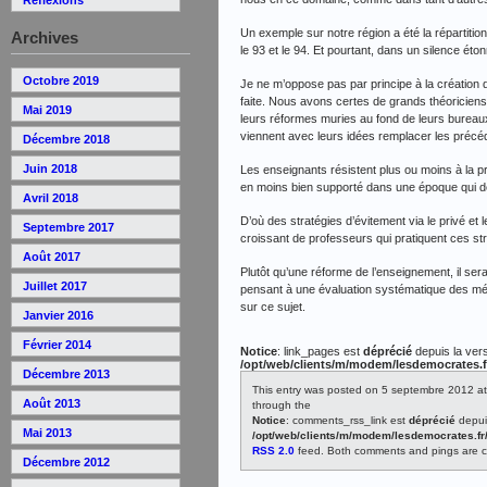
Un exemple sur notre région a été la répartiti
Archives
le 93 et le 94. Et pourtant, dans un silence éto
Octobre 2019
Je ne m’oppose pas par principe à la création
faite. Nous avons certes de grands théoriciens 
Mai 2019
leurs réformes muries au fond de leurs bureaux.
viennent avec leurs idées remplacer les précé
Décembre 2018
Juin 2018
Les enseignants résistent plus ou moins à la pr
en moins bien supporté dans une époque qui d
Avril 2018
D’où des stratégies d’évitement via le privé et
Septembre 2017
croissant de professeurs qui pratiquent ces st
Août 2017
Plutôt qu’une réforme de l’enseignement, il se
Juillet 2017
pensant à une évaluation systématique des méth
sur ce sujet.
Janvier 2016
Février 2014
Notice
: link_pages est
déprécié
depuis la vers
/opt/web/clients/m/modem/lesdemocrates.f
Décembre 2013
This entry was posted on 5 septembre 2012 at
Août 2013
through the
Notice
: comments_rss_link est
déprécié
depuis
Mai 2013
/opt/web/clients/m/modem/lesdemocrates.fr
RSS 2.0
feed. Both comments and pings are cu
Décembre 2012