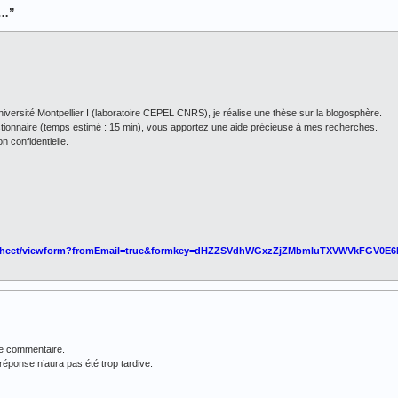
e…”
Université Montpellier I (laboratoire CEPEL CNRS), je réalise une thèse sur la blogosphère.
tionnaire (temps estimé : 15 min), vous apportez une aide précieuse à mes recherches.
n confidentielle.
adsheet/viewform?fromEmail=true&formkey=dHZZSVdhWGxzZjZMbmluTXVWVkFGV0E
 de commentaire.
réponse n’aura pas été trop tardive.