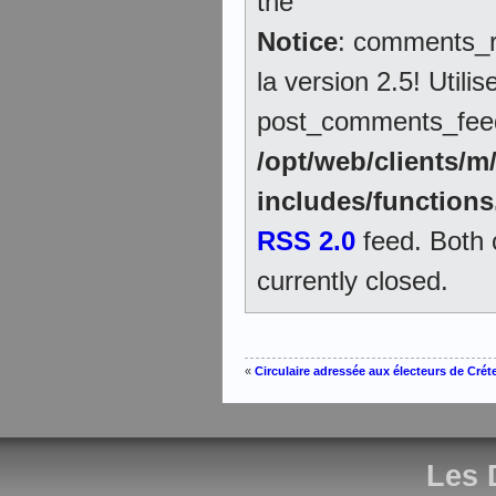
the
Notice
: comments_r
la version 2.5! Utilis
post_comments_feed_l
/opt/web/clients/
includes/function
RSS 2.0
feed. Both
currently closed.
«
Circulaire adressée aux électeurs de Crét
Les 