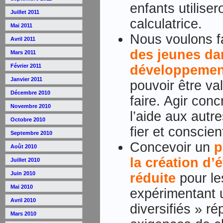
enfants utiliser
Juillet 2011
calculatrice.
Mai 2011
Nous voulons f
Avril 2011
des jeunes da
Mars 2011
développemen
Février 2011
Janvier 2011
pouvoir être val
Décembre 2010
faire. Agir con
Novembre 2010
l’aide aux autr
Octobre 2010
fier et conscien
Septembre 2010
Concevoir un
p
Août 2010
la création d’
Juillet 2010
Juin 2010
réduite
pour le
Mai 2010
expérimentant 
Avril 2010
diversifiés » r
Mars 2010