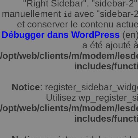
"Right Sidebar". "sidebar-2"
manuellement
avec "sidebar-2"
id
et conserver le contenu actuel
Débugger dans WordPress
(en)
a été ajouté à
/opt/web/clients/m/modem/lesd
includes/funct
Notice
: register_sidebar_widg
Utilisez wp_register_s
/opt/web/clients/m/modem/lesd
includes/funct