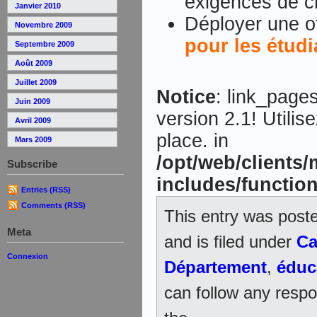
exigences de c
Janvier 2010
Déployer une o
Novembre 2009
pour les étudi
Septembre 2009
Août 2009
Juillet 2009
Notice
: link_page
Juin 2009
version 2.1! Utilis
Avril 2009
place. in
Mars 2009
/opt/web/clients
Subscribe
includes/functio
Entries (RSS)
Comments (RSS)
This entry was post
Meta
and is filed under
Ca
Connexion
Département
,
éduc
can follow any respo