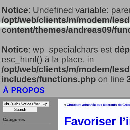
Notice
: Undefined variable: pare
/opt/web/clients/m/modem/lesd
content/themes/andreas09/fun
Notice
: wp_specialchars est
dép
esc_html() à la place. in
/opt/web/clients/m/modem/lesd
includes/functions.php
on line
À PROPOS
«
Circulaire adressée aux électeurs de Crét
Favoriser lʼ
Categories