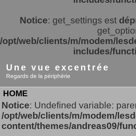
Notice
: get_settings est
dép
get_option
/opt/web/clients/m/modem/lesd
includes/funct
Une vue excentrée
Regards de la périphérie
HOME
Notice
: Undefined variable: pare
/opt/web/clients/m/modem/lesd
content/themes/andreas09/fun