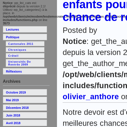
enfants pour
Notice
: wp_list_cats est
déprécié
depuis la version 2.1!
Utilisez wp_list_categories() à la
chance de r
place. in
/opt/web/clients/m/modem/lesdemocrates.fr/public_html/wordpress_lesdemocrates
includes/functions.php
on line
3573
Posted by
Lectures
Politique
Notice
: get_the_a
Cantonales 2011
depuis la version 2
Chroniques
Créteil
get_the_author_meta
Universités De
Rentrée 2009
Réflexions
/opt/web/clients
Archives
includes/functio
Octobre 2019
olivier_anthore
on
Mai 2019
Décembre 2018
Notre devoir est d’
Juin 2018
meilleures chances
Avril 2018