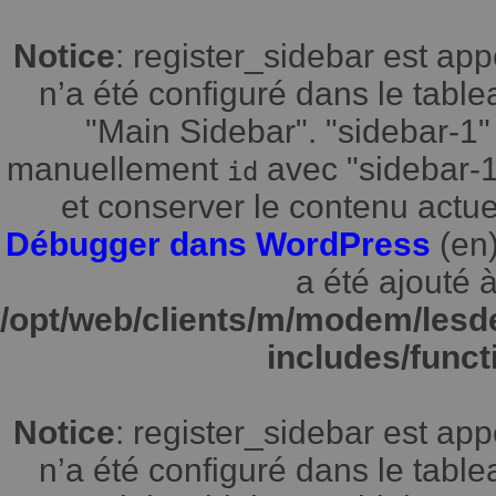
Notice
: register_sidebar est a
n’a été configuré dans le tabl
"Main Sidebar". "sidebar-1" 
manuellement
avec "sidebar-1"
id
et conserver le contenu actuel
Débugger dans WordPress
(en)
a été ajouté à
/opt/web/clients/m/modem/lesd
includes/funct
Notice
: register_sidebar est a
n’a été configuré dans le tabl