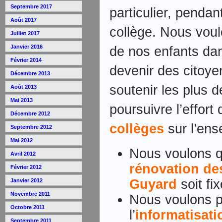
Septembre 2017
particulier, pendan
Août 2017
collège. Nous voulo
Juillet 2017
Janvier 2016
de nos enfants dans
Février 2014
devenir des citoy
Décembre 2013
soutenir les plus d
Août 2013
Mai 2013
poursuivre l’effort
Décembre 2012
collèges
sur l’en
Septembre 2012
Mai 2012
Nous voulons qu
Avril 2012
rénovation des
Février 2012
Guyard
soit fix
Janvier 2012
Novembre 2011
Nous voulons pr
Octobre 2011
l’
informatisati
Septembre 2011