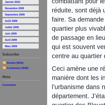
combattant pour le
Janvier 2010
réduite, sont déjà 
Novembre 2009
Septembre 2009
faire. Sa demande 
Août 2009
quartier plus vivab
Juillet 2009
Juin 2009
de passage en lie
Avril 2009
qui est souvent ve
Mars 2009
Subscribe
centre au quartier 
Entries (RSS)
Ceci amène une réf
Comments (RSS)
manière dont les i
Meta
l’urbanisme dans no
Connexion
département. J’éta