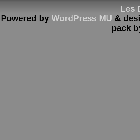
Les 
Powered by
WordPress MU
& des
pack 