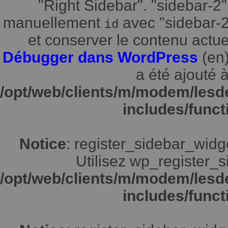
"Right Sidebar". "sidebar-2"
manuellement
avec "sidebar-2"
id
et conserver le contenu actuel
Débugger dans WordPress
(en)
a été ajouté à
/opt/web/clients/m/modem/lesd
includes/funct
Notice
: register_sidebar_widg
Utilisez wp_register_s
/opt/web/clients/m/modem/lesd
includes/funct