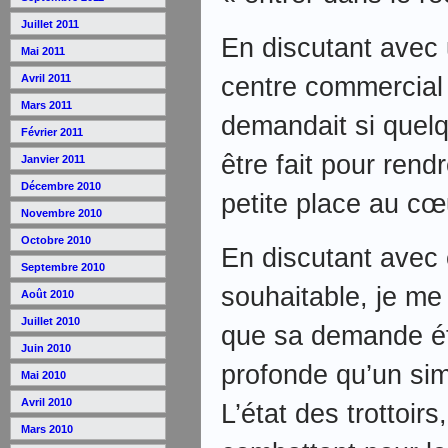
Juillet 2011
En discutant avec
Mai 2011
centre commercial 
Avril 2011
Mars 2011
demandait si quel
Février 2011
être fait pour rendr
Janvier 2011
Décembre 2010
petite place au cœ
Novembre 2010
Octobre 2010
En discutant avec e
Septembre 2010
souhaitable, je me
Août 2010
Juillet 2010
que sa demande ét
Juin 2010
profonde qu’un si
Mai 2010
Avril 2010
L’état des trottoir
Mars 2010