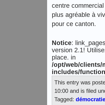
centre commercial 
plus agréable à vi
pour ce canton.
Notice
: link_page
version 2.1! Utilis
place. in
/opt/web/clients
includes/functio
This entry was poste
10:00 and is filed u
Tagged:
démocrati