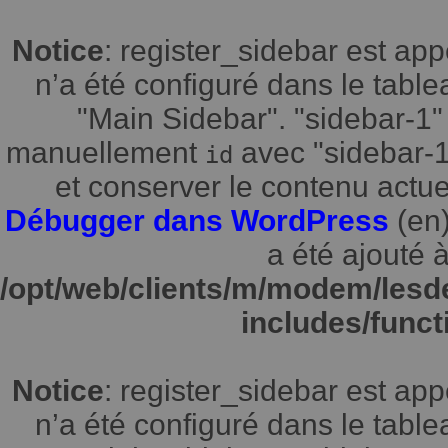
Notice
: register_sidebar est a
n’a été configuré dans le tabl
"Main Sidebar". "sidebar-1" 
manuellement
avec "sidebar-1"
id
et conserver le contenu actuel
Débugger dans WordPress
(en)
a été ajouté à
/opt/web/clients/m/modem/lesd
includes/funct
Notice
: register_sidebar est a
n’a été configuré dans le tabl