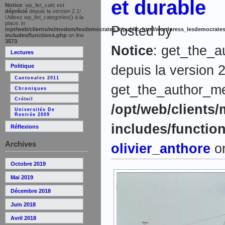
et durable
Notice
: wp_list_cats est
déprécié
depuis la version 2.1!
Utilisez wp_list_categories() à la
place. in
Posted by
/opt/web/clients/m/modem/lesdemocrates.fr/public_html/wordpress_lesdemocrates
includes/functions.php
on line
3573
Notice
: get_the_a
Lectures
depuis la version 2
Politique
Cantonales 2011
get_the_author_meta
Chroniques
Créteil
/opt/web/clients
Universités De
Rentrée 2009
includes/functio
Réflexions
Archives
olivier_anthore
on
Octobre 2019
Mai 2019
Décembre 2018
Juin 2018
Avril 2018