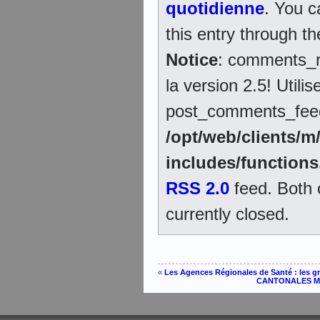
quotidienne
. You c
this entry through th
Notice
: comments_r
la version 2.5! Utilis
post_comments_feed_l
/opt/web/clients/
includes/function
RSS 2.0
feed. Both
currently closed.
«
Les Agences Régionales de Santé : les g
CANTONALES MA