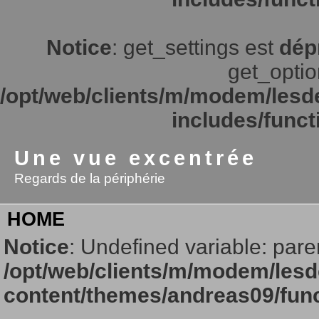
Notice
: get_settings est
dép
get_option
/opt/web/clients/m/modem/lesd
includes/funct
Une vue excentrée
Regards de la périphérie
HOME
Notice
: Undefined variable: pare
/opt/web/clients/m/modem/lesd
content/themes/andreas09/fun