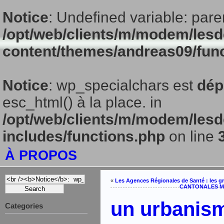
Notice
: Undefined variable: pare
/opt/web/clients/m/modem/lesd
content/themes/andreas09/fun
Notice
: wp_specialchars est
dép
esc_html() à la place. in
/opt/web/clients/m/modem/lesd
includes/functions.php
on line
À PROPOS
«
Les Agences Régionales de Santé : les g
CANTONALES MA
un urbanis
Categories