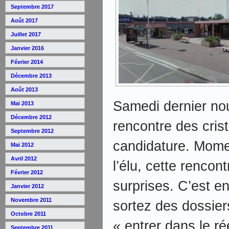
Septembre 2017
Août 2017
Juillet 2017
Janvier 2016
Février 2014
Décembre 2013
Août 2013
Samedi dernier no
Mai 2013
Décembre 2012
rencontre des cris
Septembre 2012
candidature. Momen
Mai 2012
Avril 2012
l’élu, cette rencon
Février 2012
surprises. C’est e
Janvier 2012
Novembre 2011
sortez des dossier
Octobre 2011
« entrer dans le ré
Septembre 2011