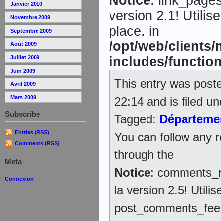
Notice
: link_page
Janvier 2010
version 2.1! Utilis
Novembre 2009
place. in
Septembre 2009
/opt/web/clients
Août 2009
includes/functio
Juillet 2009
Juin 2009
This entry was poste
Avril 2009
Mars 2009
22:14 and is filed u
Subscribe
Tagged:
Départeme
Entries (RSS)
You can follow any r
Comments (RSS)
through the
Meta
Notice
: comments_r
Connexion
la version 2.5! Utilis
post_comments_feed_l