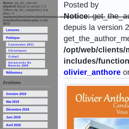
Posted by
Notice
: wp_list_cats est
déprécié
depuis la version 2.1!
Utilisez wp_list_categories() à la
place. in
Notice
: get_the_a
/opt/web/clients/m/modem/lesdemocrates.fr/public_html/wordpress_lesdemocrates
includes/functions.php
on line
3573
depuis la version 2
Lectures
get_the_author_meta
Politique
Cantonales 2011
/opt/web/clients
Chroniques
Créteil
includes/functio
Universités De
Rentrée 2009
olivier_anthore
on
Réflexions
Archives
Octobre 2019
Mai 2019
Décembre 2018
Juin 2018
Avril 2018