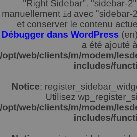
"Right Sidebar". "sidebar-2"
manuellement
avec "sidebar-2"
id
et conserver le contenu actuel
Débugger dans WordPress
(en)
a été ajouté à
/opt/web/clients/m/modem/lesd
includes/funct
Notice
: register_sidebar_widg
Utilisez wp_register_s
/opt/web/clients/m/modem/lesd
includes/funct