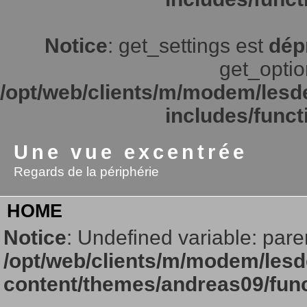
Notice
: get_settings est
dép
get_option
/opt/web/clients/m/modem/lesd
includes/funct
Une vue excentrée
Regards de la périphérie
HOME
Notice
: Undefined variable: pare
/opt/web/clients/m/modem/lesd
content/themes/andreas09/fun