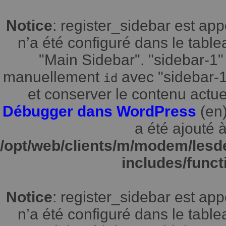
Notice
: register_sidebar est a
n’a été configuré dans le tabl
"Main Sidebar". "sidebar-1" 
manuellement
avec "sidebar-1"
id
et conserver le contenu actuel
Débugger dans WordPress
(en)
a été ajouté à
/opt/web/clients/m/modem/lesd
includes/funct
Notice
: register_sidebar est a
n’a été configuré dans le tabl