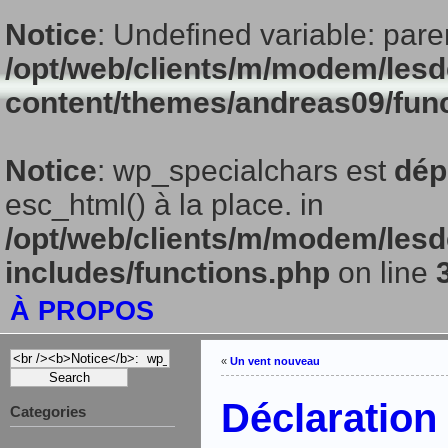
Notice
: Undefined variable: pare
/opt/web/clients/m/modem/lesd
content/themes/andreas09/fun
Notice
: wp_specialchars est
dép
esc_html() à la place. in
/opt/web/clients/m/modem/lesd
includes/functions.php
on line
À PROPOS
«
Un vent nouveau
Déclaration
Categories