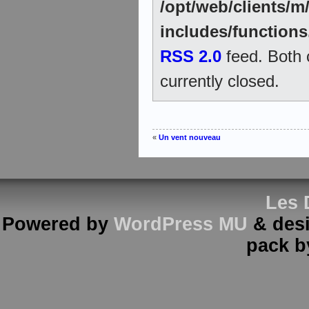
/opt/web/clients/
includes/function
RSS 2.0
feed. Both
currently closed.
«
Un vent nouveau
Les 
Powered by
WordPress MU
& des
pack 