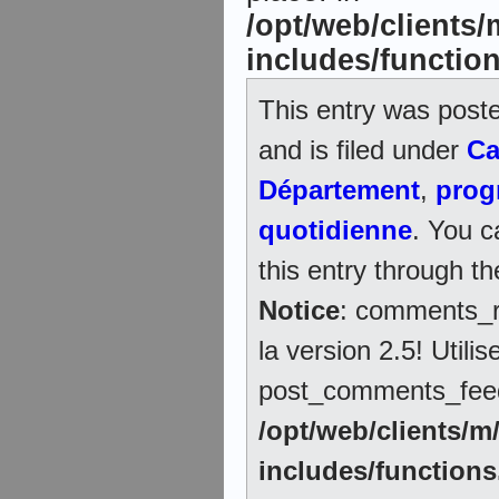
/opt/web/clients
includes/functio
This entry was post
and is filed under
Ca
Département
,
pro
quotidienne
. You c
this entry through th
Notice
: comments_r
la version 2.5! Utilis
post_comments_feed_l
/opt/web/clients/
includes/function