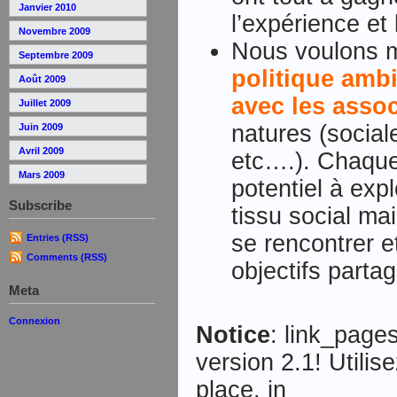
Janvier 2010
l’expérience et
Novembre 2009
Nous voulons m
Septembre 2009
politique amb
Août 2009
avec les assoc
Juillet 2009
natures (sociale
Juin 2009
Avril 2009
etc….). Chaque
Mars 2009
potentiel à expl
Subscribe
tissu social ma
se rencontrer e
Entries (RSS)
Comments (RSS)
objectifs parta
Meta
Connexion
Notice
: link_page
version 2.1! Utilis
place. in