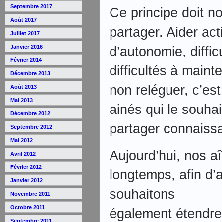
Septembre 2017
Ce principe doit n
Août 2017
partager. Aider act
Juillet 2017
Janvier 2016
d’autonomie, diffic
Février 2014
difficultés à mainte
Décembre 2013
non reléguer, c’est
Août 2013
Mai 2013
ainés qui le souhai
Décembre 2012
partager connaiss
Septembre 2012
Mai 2012
Aujourd’hui, nos a
Avril 2012
Février 2012
longtemps, afin d’a
Janvier 2012
souhaitons
Novembre 2011
Octobre 2011
également étendre l
Septembre 2011