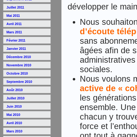
développer le main
Juillet 2011
Mai 2011
Nous souhaito
Avril 2011
d’écoute télé
Mars 2011
sans abonneme
Février 2011
âgées afin de s
Janvier 2011
Décembre 2010
administrative
Novembre 2010
sociales.
Octobre 2010
Nous voulons 
Septembre 2010
active de « co
Août 2010
les génération
Juillet 2010
ensemble. Une 
Juin 2010
chacun y trouv
Mai 2010
Avril 2010
force et l’enth
Mars 2010
ont tout à gagn