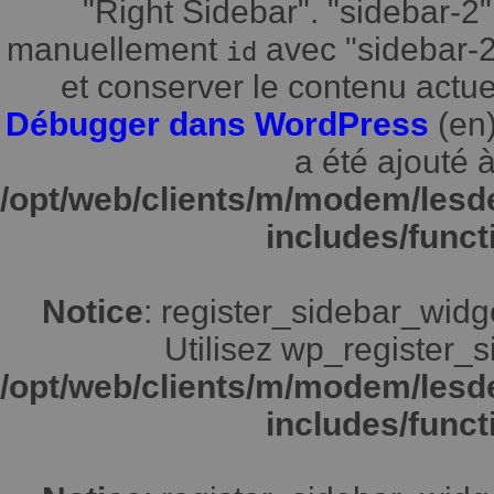
"Right Sidebar". "sidebar-2"
manuellement
avec "sidebar-2"
id
et conserver le contenu actuel
Débugger dans WordPress
(en)
a été ajouté à
/opt/web/clients/m/modem/lesd
includes/funct
Notice
: register_sidebar_widg
Utilisez wp_register_s
/opt/web/clients/m/modem/lesd
includes/funct