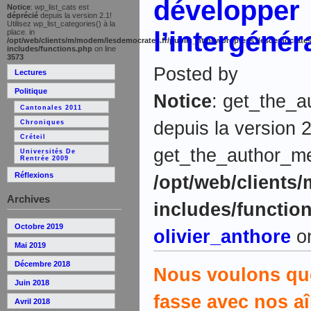
développer
Notice
: wp_list_cats est
déprécié
depuis la version 2.1!
Utilisez wp_list_categories() à la
lʼintergénér
place. in
/opt/web/clients/m/modem/lesdemocrates.fr/public_html/wordpress_lesdemocrates
includes/functions.php
on line
3573
Posted by
Lectures
Politique
Notice
: get_the_a
Cantonales 2011
depuis la version 2
Chroniques
Créteil
get_the_author_meta
Universités De
Rentrée 2009
Réflexions
/opt/web/clients
Archives
includes/functio
Octobre 2019
olivier_anthore
on
Mai 2019
Décembre 2018
Nous voulons que 
Juin 2018
fasse avec nos aî
Avril 2018