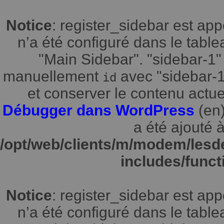
Notice
: register_sidebar est a
n’a été configuré dans le tabl
"Main Sidebar". "sidebar-1" 
manuellement
avec "sidebar-1"
id
et conserver le contenu actuel
Débugger dans WordPress
(en)
a été ajouté à
/opt/web/clients/m/modem/lesd
includes/funct
Notice
: register_sidebar est a
n’a été configuré dans le tabl