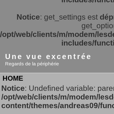
Notice
: get_settings est
dép
get_option
/opt/web/clients/m/modem/lesd
includes/funct
Une vue excentrée
Regards de la périphérie
HOME
Notice
: Undefined variable: pare
/opt/web/clients/m/modem/lesd
content/themes/andreas09/fun