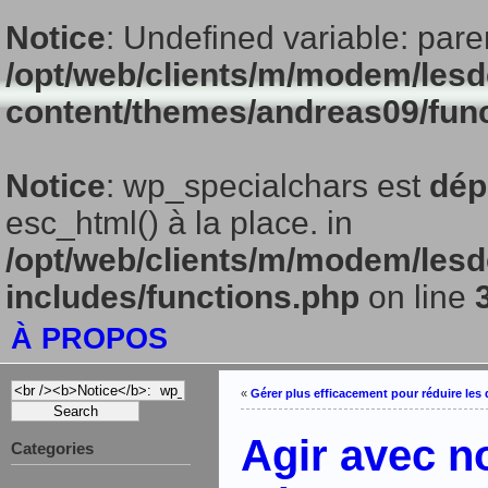
Notice
: Undefined variable: pare
/opt/web/clients/m/modem/lesd
content/themes/andreas09/fun
Notice
: wp_specialchars est
dép
esc_html() à la place. in
/opt/web/clients/m/modem/lesd
includes/functions.php
on line
À PROPOS
«
Gérer plus efficacement pour réduire les
Agir avec n
Categories